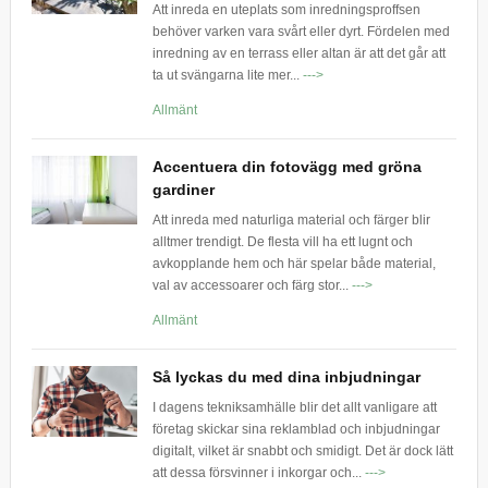
Att inreda en uteplats som inredningsproffsen
behöver varken vara svårt eller dyrt. Fördelen med
inredning av en terrass eller altan är att det går att
ta ut svängarna lite mer...
--->
Allmänt
Accentuera din fotovägg med gröna
gardiner
Att inreda med naturliga material och färger blir
alltmer trendigt. De flesta vill ha ett lugnt och
avkopplande hem och här spelar både material,
val av accessoarer och färg stor...
--->
Allmänt
Så lyckas du med dina inbjudningar
I dagens tekniksamhälle blir det allt vanligare att
företag skickar sina reklamblad och inbjudningar
digitalt, vilket är snabbt och smidigt. Det är dock lätt
att dessa försvinner i inkorgar och...
--->