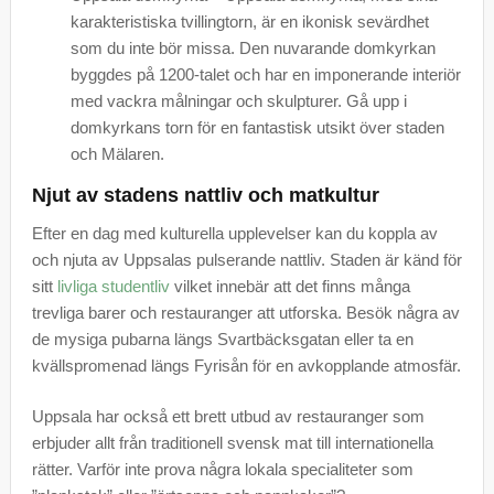
karakteristiska tvillingtorn, är en ikonisk sevärdhet
som du inte bör missa. Den nuvarande domkyrkan
byggdes på 1200-talet och har en imponerande interiör
med vackra målningar och skulpturer. Gå upp i
domkyrkans torn för en fantastisk utsikt över staden
och Mälaren.
Njut av stadens nattliv och matkultur
Efter en dag med kulturella upplevelser kan du koppla av
och njuta av Uppsalas pulserande nattliv. Staden är känd för
sitt
livliga studentliv
vilket innebär att det finns många
trevliga barer och restauranger att utforska. Besök några av
de mysiga pubarna längs Svartbäcksgatan eller ta en
kvällspromenad längs Fyrisån för en avkopplande atmosfär.
Uppsala har också ett brett utbud av restauranger som
erbjuder allt från traditionell svensk mat till internationella
rätter. Varför inte prova några lokala specialiteter som