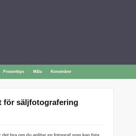
Presenttips
Måla
Konstnärer
 för säljfotografering
r det bra om du anlitar en fotograf som kan fota