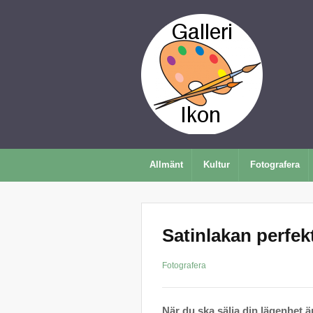
Allmänt
Kultur
Fotografera
Satinlakan perfekt
Fotografera
När du ska sälja din lägenhet ä