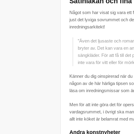
Satinlakan och fina
Något som har visat sig vara ett
just det lyxiga sovrummet och de
inredningsarkitekt!
”Även det ljusaste och rom
bryter av. Det kan vara en a
sängkläder. För att få till d
inte vara för vitt eller för m
Känner du dig oinspirerad när du 
någon av de här härliga tipsen s
läsa om inredningsmissar som är 
Men för att inte göra det för oper
vardagsrummet, i övrigt ska man h
allt inte köket är belamrat med m
Andra konstnyheter