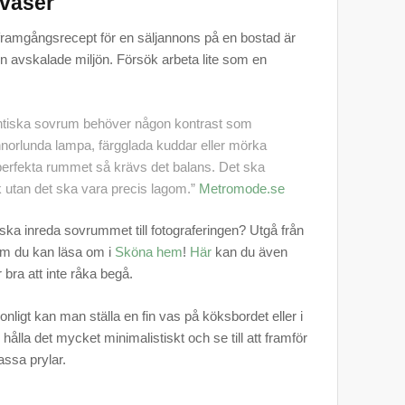
 vaser
 framgångsrecept för en säljannons på en bostad är
n avskalade miljön. Försök arbeta lite som en
antiska sovrum behöver någon kontrast som
nnorlunda lampa, färgglada kuddar eller mörka
et perfekta rummet så krävs det balans. Det ska
örk utan det ska vara precis lagom.”
Metromode.se
ska inreda sovrummet till fotograferingen? Utgå från
om du kan läsa om i
Sköna hem
!
Här
kan du även
bra att inte råka begå.
sonligt kan man ställa en fin vas på köksbordet eller i
ålla det mycket minimalistiskt och se till att framför
assa prylar.