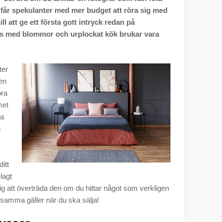
u får spekulanter med mer budget att röra sig med
ill att ge ett första gott intryck redan på
vas med blommor och urplockat kök brukar vara
ter
 en
ora
met
ga
h
itt
lagt
lig att överträda den om du hittar något som verkligen
samma gäller när du ska sälja!