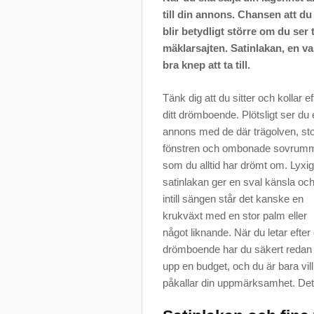
till din annons. Chansen att d
blir betydligt större om du ser t
mäklarsajten. Satinlakan, en 
bra knep att ta till.
Tänk dig att du sitter och kollar ef
ditt drömboende. Plötsligt ser du
annons med de där trägolven, st
fönstren och ombonade sovrum
som du alltid har drömt om. Lyxi
satinlakan ger en sval känsla oc
intill sängen står det kanske en
krukväxt med en stor palm eller
något liknande. När du letar efter d
drömboende har du säkert redan 
upp en budget, och du är bara vil
påkallar din uppmärksamhet. Det