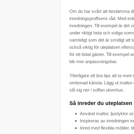
Om du har svårt att bestämma dig f
inredningsproffsens råd. Med en
inredningen. Till exempel är det v
under riktigt heta och soliga so
samtidigt som det är smidigt att ta
också viktig för uteplatsen efter
för ett tiotal gäster. Till exempel
blir mer anpassningsbar.
Ytterligare ett bra tips att ta med 
ombonad känsla. Lägg ut mattor oc
slå sig ner i soffan utomhus.
Så inreder du uteplatse
Använd mattor, ljuslyktor oc
Inspireras av inredningen in
Inred med flexibla möbler, t