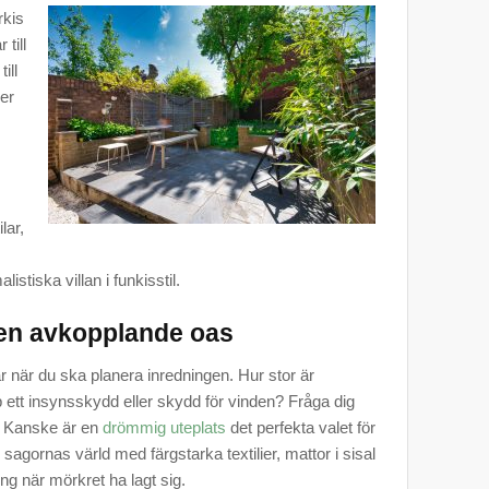
rkis
 till
ill
er
lar,
stiska villan i funkisstil.
s en avkopplande oas
ar när du ska planera inredningen. Hur stor är
 ett insynsskydd eller skydd för vinden? Fråga dig
d. Kanske är en
drömmig uteplats
det perfekta valet för
 sagornas värld med färgstarka textilier, mattor i sisal
g när mörkret ha lagt sig.