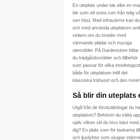
En uteplats under tak eller en ma
blir som ett extra rum från tidig vår
sen höst. Med infravärme kan du t
och med använda uteplatsen und
vintern om du inreder med
värmande plädar och mysiga
utemöbler. På Gardenstore hittar
du trädgårdsmöbler och tillbehör
som passar för olika inredningssti
både för uteplatsen intill det
klassiska trähuset och den minimali
Så blir din uteplat
Utgå från de förutsättningar du h
uteplatsen? Behöver du sätta upp
själv vilken stil du trivs bäst me
dig? En plats som för tankarna till
och ljuslyktor som skapar stämnin