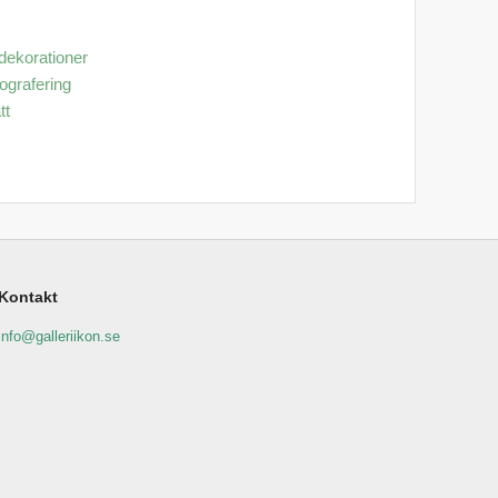
 dekorationer
tografering
tt
Kontakt
info@galleriikon.se