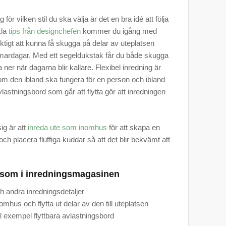
ör vilken stil du ska välja är det en bra idé att följa
kla
tips från designchefen
kommer du igång med
iktigt att kunna få skugga på delar av uteplatsen
mmardagar. Med ett segeldukstak får du både skugga
 ner när dagarna blir kallare. Flexibel inredning är
som den ibland ska fungera för en person och ibland
 avlastningsbord som går att flytta gör att inredningen
sig är att
inreda ute som inomhus
för att skapa en
h placera fluffiga kuddar så att det blir bekvämt att
n som i inredningsmagasinen
h andra inredningsdetaljer
omhus och flytta ut delar av den till uteplatsen
ill exempel flyttbara avlastningsbord