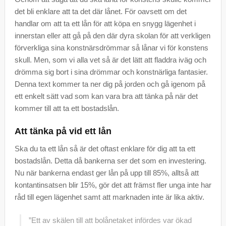
det bli enklare att ta det där lånet. För oavsett om det
handlar om att ta ett lån för att köpa en snygg lägenhet i
innerstan eller att gå på den där dyra skolan för att verkligen
förverkliga sina konstnärsdrömmar så lånar vi för konstens
skull. Men, som vi alla vet så är det lätt att fladdra iväg och
drömma sig bort i sina drömmar och konstnärliga fantasier.
Denna text kommer ta ner dig på jorden och gå igenom på
ett enkelt sätt vad som kan vara bra att tänka på när det
kommer till att ta ett bostadslån.
Att tänka på vid ett lån
Ska du ta ett lån så är det oftast enklare för dig att ta ett
bostadslån. Detta då bankerna ser det som en investering.
Nu när bankerna endast ger lån på upp till 85%, alltså att
kontantinsatsen blir 15%, gör det att främst fler unga inte har
råd till egen lägenhet samt att marknaden inte är lika aktiv.
”Ett av skälen till att bolånetaket infördes var ökad