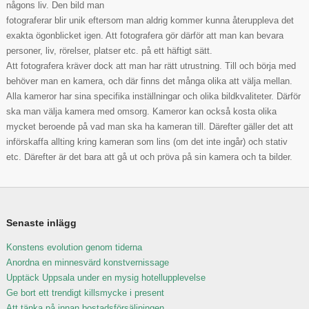
någons liv. Den bild man
fotograferar blir unik eftersom man aldrig kommer kunna återuppleva det
exakta ögonblicket igen. Att fotografera gör därför att man kan bevara
personer, liv, rörelser, platser etc. på ett häftigt sätt.
Att fotografera kräver dock att man har rätt utrustning. Till och börja med
behöver man en kamera, och där finns det många olika att välja mellan.
Alla kameror har sina specifika inställningar och olika bildkvaliteter. Därför
ska man välja kamera med omsorg. Kameror kan också kosta olika
mycket beroende på vad man ska ha kameran till. Därefter gäller det att
införskaffa allting kring kameran som lins (om det inte ingår) och stativ
etc. Därefter är det bara att gå ut och pröva på sin kamera och ta bilder.
Senaste inlägg
Konstens evolution genom tiderna
Anordna en minnesvärd konstvernissage
Upptäck Uppsala under en mysig hotellupplevelse
Ge bort ett trendigt killsmycke i present
Att tänka på innan bostadsförsäljningen