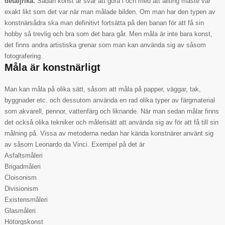
detaljrika.
Sådan konst är svår att göra i och med att allting måste var
exakt likt som det var när man målade bilden. Om man har den typen av
konstnärsådra ska man definitivt fortsätta på den banan för att få sin
hobby så trevlig och bra som det bara går. Men måla är inte bara konst,
det finns andra artistiska grenar som man kan använda sig av såsom
fotografering.
Måla är konstnärligt
Man kan måla på olika sätt, såsom att måla på papper, väggar, tak,
byggnader etc. och dessutom använda en rad olika typer av färgmaterial
som akvarell, pennor, vattenfärg och liknande. När man sedan målar finns
det också olika tekniker och målerisätt att använda sig av för att få till sin
målning på. Vissa av metoderna nedan har kända konstnärer använt sig
av såsom Leonardo da Vinci. Exempel på det är
Asfaltsmåleri
Brigadmåleri
Cloisonism
Divisionism
Existensmåleri
Glasmåleri
Hötorgskonst