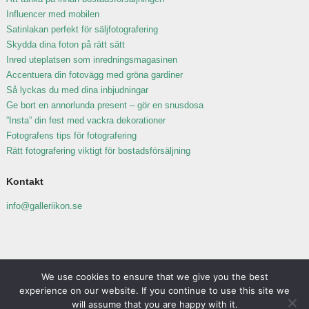
Influencer med mobilen
Satinlakan perfekt för säljfotografering
Skydda dina foton på rätt sätt
Inred uteplatsen som inredningsmagasinen
Accentuera din fotovägg med gröna gardiner
Så lyckas du med dina inbjudningar
Ge bort en annorlunda present – gör en snusdosa
”Insta” din fest med vackra dekorationer
Fotografens tips för fotografering
Rätt fotografering viktigt för bostadsförsäljning
Kontakt
info@galleriikon.se
We use cookies to ensure that we give you the best
experience on our website. If you continue to use this site we
will assume that you are happy with it.
Copyright © 2026 Galleri ikon.